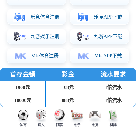
首页
/
体育头条
/ 正文
2026-06-06 15:02
63 次阅读
电讯报：FIFA被指借第三方低价售世界杯
票，避免退款
国际足联（FIFA）正面临一场围绕2026年美加墨世界
杯门票销售的新风波。据英国《电讯报》最新调查报
道，FIFA被指通过第三方平台以低于官方定价的方式
出售部分世界杯门票，此举被外界解读为旨在规避大
规模退款义务，并可能扰乱正常票务市场秩序。这一
指控迅速引发了球迷组织和监管机构的关注。